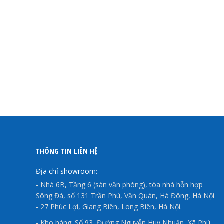
SỰ CẦN THIẾT CỦA CÔNG TÁC BẢO TRÌ HỆ
THỐNG CẤP NƯỚC
Xem chi tiết
THÔNG TIN LIÊN HỆ
Địa chỉ showroom:
- Nhà 6B, Tầng 6 (sàn văn phòng), tòa nhà hỗn hợp
Sông Đà, số 131 Trần Phú, Văn Quán, Hà Đông, Hà Nội
- 27 Phúc Lợi, Giang Biên, Long Biên, Hà Nội.
- Kho hàng: Số 93, Đường Nguyễn Huy Nhuận, Xã Phú