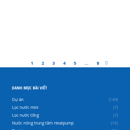
1
2
3
4
5
…
8
DANH MỤC BÀI VIẾT
Dự án
(144)
Lọc nước mini
(7)
Lọc nước tổng
(7)
Nước nóng trung tâm Heatpump
(10)