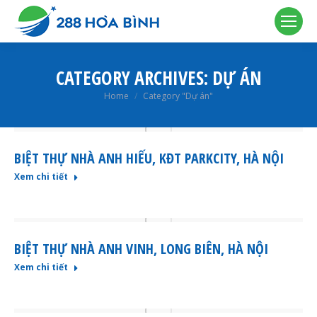
CATEGORY ARCHIVES:
DỰ ÁN
You are here:
Home
Category "Dự án"
BIỆT THỰ NHÀ ANH HIẾU, KĐT PARKCITY, HÀ NỘI
Xem chi tiết
BIỆT THỰ NHÀ ANH VINH, LONG BIÊN, HÀ NỘI
Xem chi tiết