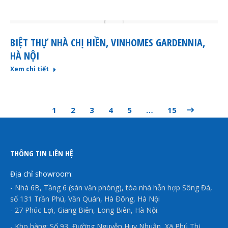
BIỆT THỰ NHÀ CHỊ HIỀN, VINHOMES GARDENNIA,
HÀ NỘI
Xem chi tiết
1
2
3
4
5
…
15
THÔNG TIN LIÊN HỆ
Địa chỉ showroom:
- Nhà 6B, Tầng 6 (sàn văn phòng), tòa nhà hỗn hợp Sông Đà,
số 131 Trần Phú, Văn Quán, Hà Đông, Hà Nội
- 27 Phúc Lợi, Giang Biên, Long Biên, Hà Nội.
- Kho hàng: Số 93, Đường Nguyễn Huy Nhuận, Xã Phú Thị,