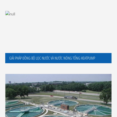
GIẢI PHÁP ĐỒNG BỘ LỌC NƯỚC VÀ NƯỚC NÓNG TỔNG HEATPUMP