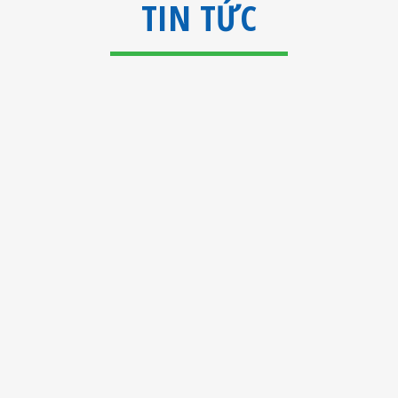
TIN TỨC
GIẢI PHÁP XỬ LÝ VI KHUẨN LEGIONELLA CHO