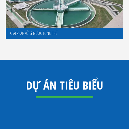
GIẢI PHÁP XỬ LÝ NƯỚC TỔNG THỂ
DỰ ÁN TIÊU BIỂU