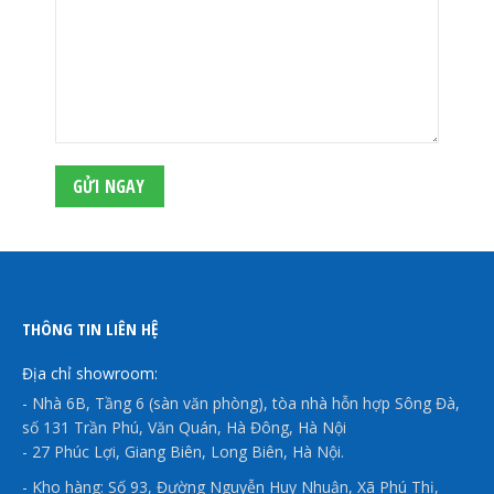
THÔNG TIN LIÊN HỆ
Địa chỉ showroom:
- Nhà 6B, Tầng 6 (sàn văn phòng), tòa nhà hỗn hợp Sông Đà,
số 131 Trần Phú, Văn Quán, Hà Đông, Hà Nội
- 27 Phúc Lợi, Giang Biên, Long Biên, Hà Nội.
- Kho hàng: Số 93, Đường Nguyễn Huy Nhuận, Xã Phú Thị,