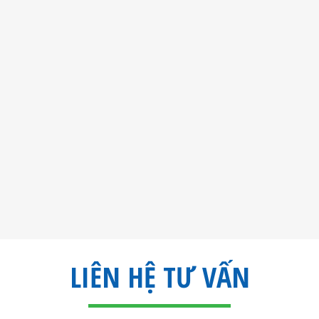
05 TIÊU CHÍ CƠ BẢN LỰA CHỌN HỆ THỐNG LỌC
NƯỚC CHO GIA ĐÌNH BẠN
Tin tức
15/11/2022
Đọc tiếp
LIÊN HỆ TƯ VẤN