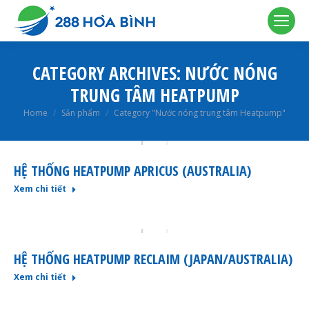
CATEGORY ARCHIVES:
NƯỚC NÓNG
TRUNG TÂM HEATPUMP
You are here:
Home
Sản phẩm
Category "Nước nóng trung tâm Heatpump"
HỆ THỐNG HEATPUMP APRICUS (AUSTRALIA)
Xem chi tiết
HỆ THỐNG HEATPUMP RECLAIM (JAPAN/AUSTRALIA)
Xem chi tiết