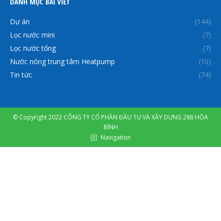
DANH MỤC BÀI VIẾT
Dự án
(144)
Lọc nước mini
(7)
Lọc nước tổng
(7)
Nước nóng trung tâm Heatpump
(10)
Tin tức
(74)
© Copyright 2022 CÔNG TY CỔ PHẦN ĐẦU TƯ VÀ XÂY DỰNG 288 HÒA
BÌNH
Navigation