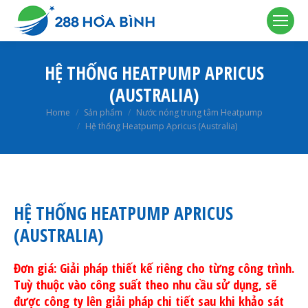
HỆ THỐNG HEATPUMP APRICUS
(AUSTRALIA)
You are here:
Home
Sản phẩm
Nước nóng trung tâm Heatpump
Hệ thống Heatpump Apricus (Australia)
HỆ THỐNG HEATPUMP APRICUS
(AUSTRALIA)
Đơn giá: Giải pháp thiết kế riêng cho từng công trình.
Tuỳ thuộc vào công suất theo nhu cầu sử dụng, sẽ
được công ty lên giải pháp chi tiết sau khi khảo sát