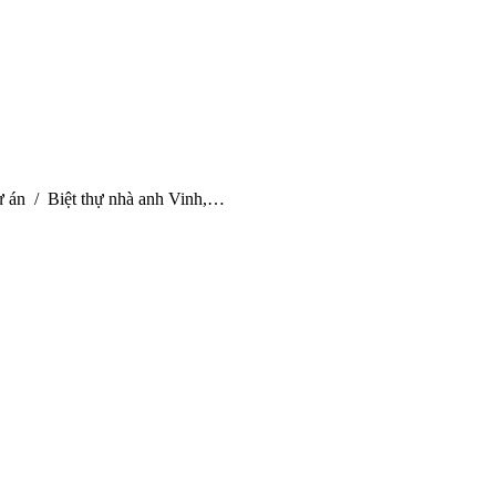
e:
 án
Biệt thự nhà anh Vinh,…