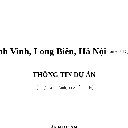
nh Vinh, Long Biên, Hà Nội
You are her
Home
Dự
THÔNG TIN DỰ ÁN
Biệt thự nhà anh Vinh, Long Biên, Hà Nội
ẢNH DỰ ÁN