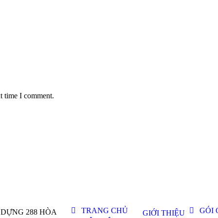
xt time I comment.
TRANG CHỦ
GÓI 
Y DỰNG 288 HÒA
GIỚI THIỆU