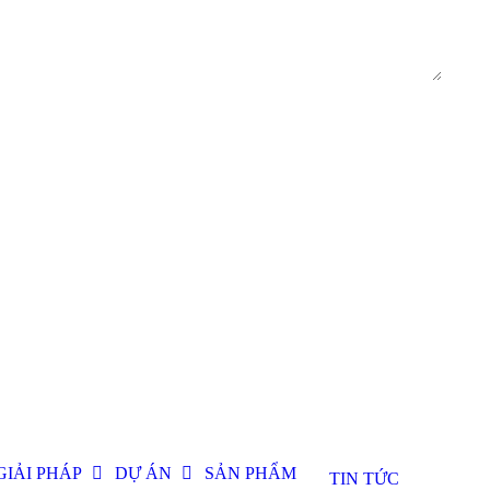
GIẢI PHÁP
DỰ ÁN
SẢN PHẨM
TIN TỨC