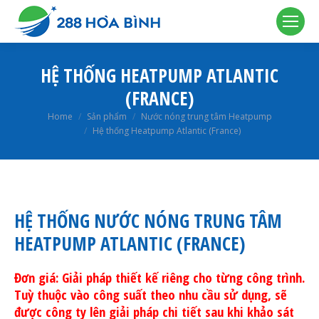
HỆ THỐNG HEATPUMP ATLANTIC
(FRANCE)
You are here:
Home
Sản phẩm
Nước nóng trung tâm Heatpump
Hệ thống Heatpump Atlantic (France)
HỆ THỐNG NƯỚC NÓNG TRUNG TÂM
HEATPUMP ATLANTIC (FRANCE)
Đơn giá: Giải pháp thiết kế riêng cho từng công trình.
Tuỳ thuộc vào công suất theo nhu cầu sử dụng, sẽ
được công ty lên giải pháp chi tiết sau khi khảo sát