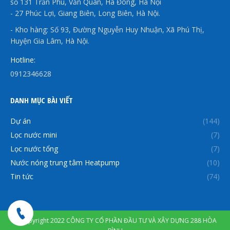
số 131 Trần Phú, Văn Quán, Hà Đông, Hà Nội
- 27 Phúc Lợi, Giang Biên, Long Biên, Hà Nội.
- Kho hàng: Số 93, Đường Nguyễn Huy Nhuận, Xã Phú Thị,
Huyện Gia Lâm, Hà Nội.
Hotline:
0912346628
DANH MỤC BÀI VIẾT
Dự án
(144)
Lọc nước mini
(7)
Lọc nước tổng
(7)
Nước nóng trung tâm Heatpump
(10)
Tin tức
(74)
© Copyright 2022 CÔNG TY CỔ PHẦN ĐẦU TƯ VÀ XÂY DỰNG 288 HÒA