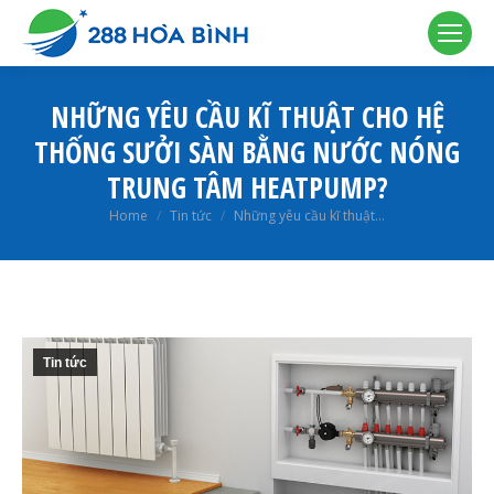
NHỮNG YÊU CẦU KĨ THUẬT CHO HỆ
THỐNG SƯỞI SÀN BẰNG NƯỚC NÓNG
TRUNG TÂM HEATPUMP?
You are here:
Home
Tin tức
Những yêu cầu kĩ thuật…
Tin tức