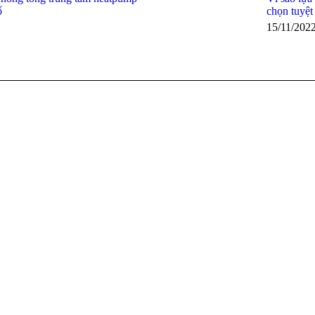
ố
chọn tuyệt
15/11/202