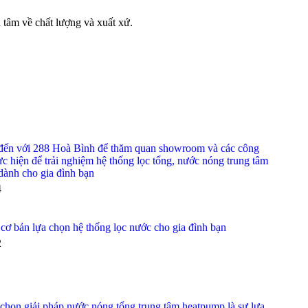
 tâm về chất lượng và xuất xứ.
đến với 288 Hoà Bình để thăm quan showroom và các công
hực hiện để trải nghiệm hệ thống lọc tổng, nước nóng trung tâm
ành cho gia đình bạn
4
í cơ bản lựa chọn hệ thống lọc nước cho gia đình bạn
2
 chọn giải pháp nước nóng tổng trung tâm heatpump là sự lựa