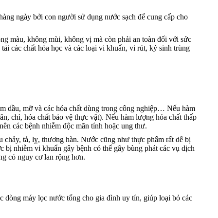
g hàng ngày bởi con người sử dụng nước sạch để cung cấp cho
ông màu, không mùi, không vị mà còn phải an toàn đối với sức
i các chất hóa học và các loại vi khuẩn, vi rút, ký sinh trùng
n phẩm dầu, mỡ và các hóa chất dùng trong công nghiệp… Nếu hàm
ân, chì, hóa chất bảo vệ thực vật). Nếu hàm lượng hóa chất thấp
y nên các bệnh nhiễm độc mãn tính hoặc ung thư.
u chảy, tả, lỵ, thương hàn. Nước cũng như thực phẩm rất dễ bị
c bị nhiễm vi khuẩn gây bệnh có thể gây bùng phát các vụ dịch
ng có nguy cơ lan rộng hơn.
dòng máy lọc nước tổng cho gia đình uy tín, giúp loại bỏ các