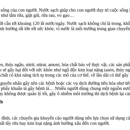
c sống của con người. Nước sạch giúp cho con người duy trì cuộc sốn
 như tắm rửa, giặt giũ, rửa rau, vo gạo…
ời cần tới khoảng 120 lít nước/ngày. Nước sạch không chỉ là trong, kh
hưởng rất lớn tới sức khỏe, vì nước là môi trường trung gian chuyển tả
n, thủy ngân, nitrit, nitrat, amoni, hóa chất bảo vệ thực vật, các sả
 sẽ gây hại đối với sức khỏe như ngộ độc kim loại nặng (asen, thủy ng
hất có khả năng tích tụ trong các mô của cơ thể, về lâu dài có thể gâ
nguyên nhân gây nên các bệnh hoặc các vụ dịch đường tiêu hóa như tiê
ảy, phẩy khuẩn tả gây bệnh tả… Nhiều người dùng chung một nguồn nướ
y không được quản lý tốt, gây ô nhiễm môi trường thì dịch bệnh lại cà
nh
đình, các chuyên gia khuyến cáo người dùng nên lựa chọn sử dụng các 
 chất tẩy rửa hay kim loại nặng ảnh hưởng xấu đến con người.