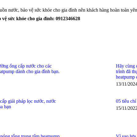
uồn nước, bảo vệ sức khỏe cho gia đình nên khách hàng hoàn toàn yên
o vệ sức khỏe cho gia đình: 0912346628
đường ống cấp nước cho các
Hãy cùng 
eatpump dành cho gia đình bạn.
trình đã t
heatpump d
13/11/202
cấp giải pháp lọc nước, nước
05 tiêu ch
ủa bạn
15/11/202
c nóng tổng trung tâm heatpump
Vì sao lựa