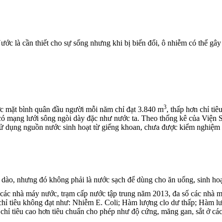
Nước là cần thiết cho sự sống nhưng khi bị biến đổi, ô nhiễm có thể g
3
c mặt bình quân đầu người mỗi năm chỉ đạt 3.840 m
, thấp hơn chỉ ti
ó mạng lưới sông ngòi dày đặc như nước ta. Theo thống kê của Viện 
sử dụng nguồn nước sinh hoạt từ giếng khoan, chưa được kiểm nghiệm 
i dào, nhưng đó không phải là nước sạch để dùng cho ăn uống, sinh hoạ
 các nhà máy nước, trạm cấp nước tập trung năm 2013, đa số các nhà má
ỉ tiêu không đạt như: Nhiễm E. Coli; Hàm lượng clo dư thấp; Hàm lượn
 chỉ tiêu cao hơn tiêu chuẩn cho phép như độ cứng, măng gan, sắt ở 