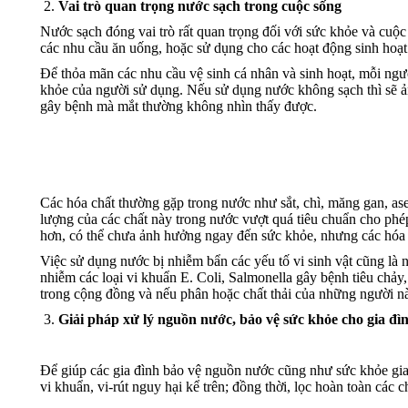
Vai trò quan trọng nước sạch trong cuộc sống
Nước sạch đóng vai trò rất quan trọng đối với sức khỏe và cuộ
các nhu cầu ăn uống, hoặc sử dụng cho các hoạt động sinh hoạt
Để thỏa mãn các nhu cầu vệ sinh cá nhân và sinh hoạt, mỗi ngư
khỏe của người sử dụng. Nếu sử dụng nước không sạch thì sẽ ảnh 
gây bệnh mà mắt thường không nhìn thấy được.
Các hóa chất thường gặp trong nước như sắt, chì, măng gan, ase
lượng của các chất này trong nước vượt quá tiêu chuẩn cho phép
hơn, có thể chưa ảnh hưởng ngay đến sức khỏe, nhưng các hóa c
Việc sử dụng nước bị nhiễm bẩn các yếu tố vi sinh vật cũng là 
nhiễm các loại vi khuẩn E. Coli, Salmonella gây bệnh tiêu ch
trong cộng đồng và nếu phân hoặc chất thải của những người nà
Giải pháp xử lý nguồn nước, bảo vệ sức khỏe cho gia đì
Để giúp các gia đình bảo vệ nguồn nước cũng như sức khỏe gia 
vi khuẩn, vi-rút nguy hại kể trên; đồng thời, lọc hoàn toàn các