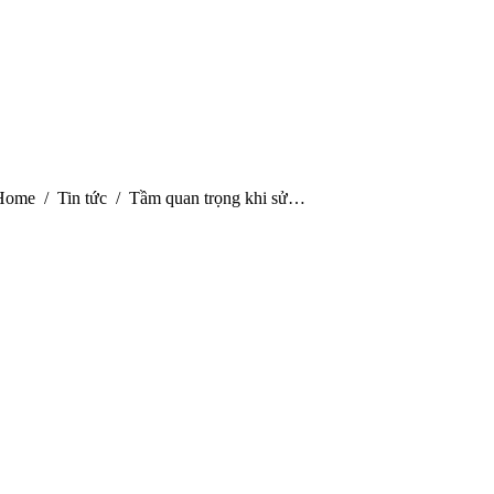
ou are here:
Home
Tin tức
Tầm quan trọng khi sử…