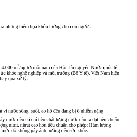
ây ra những hiểm họa khôn lường cho con người.
3
êu 4.000 m
/người mỗi năm của Hội Tài nguyên Nước quốc tế
Sức khỏe nghề nghiệp và môi trường (Bộ Y tế), Việt Nam hiện
hay qua xử lý.
t vì nước sông, suối, ao hồ đều đang bị ô nhiễm nặng.
y nước đều có chỉ tiêu chất lượng nước đầu ra đạt tiêu chuẩn
g nitrit, nitrat cao hơn tiêu chuẩn cho phép; Hàm lượng
các mức độ không gây ảnh hưởng đến sức khỏe.