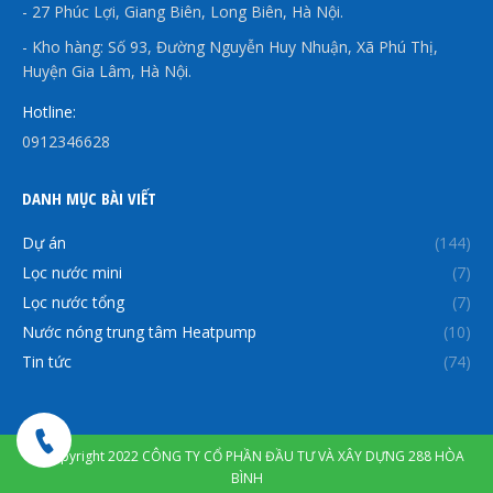
- 27 Phúc Lợi, Giang Biên, Long Biên, Hà Nội.
- Kho hàng: Số 93, Đường Nguyễn Huy Nhuận, Xã Phú Thị,
Huyện Gia Lâm, Hà Nội.
Hotline:
0912346628
DANH MỤC BÀI VIẾT
Dự án
(144)
Lọc nước mini
(7)
Lọc nước tổng
(7)
Nước nóng trung tâm Heatpump
(10)
Tin tức
(74)
© Copyright 2022 CÔNG TY CỔ PHẦN ĐẦU TƯ VÀ XÂY DỰNG 288 HÒA
BÌNH