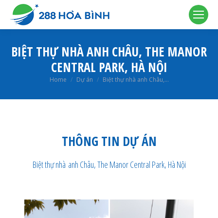
BIỆT THỰ NHÀ ANH CHÂU, THE MANOR
CENTRAL PARK, HÀ NỘI
You are here:
Home
Dự án
Biệt thự nhà anh Châu,…
THÔNG TIN DỰ ÁN
Biệt thự nhà anh Châu, The Manor Central Park, Hà Nội