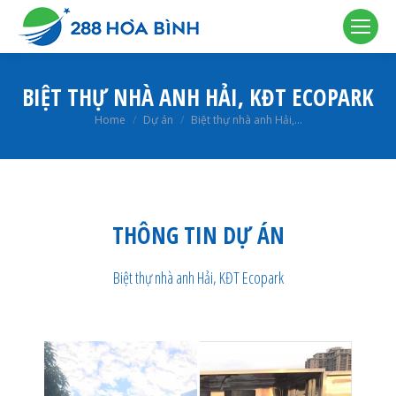
BIỆT THỰ NHÀ ANH HẢI, KĐT ECOPARK
You are here:
Home
Dự án
Biệt thự nhà anh Hải,…
THÔNG TIN DỰ ÁN
Biệt thự nhà anh Hải, KĐT Ecopark