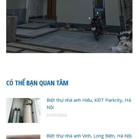
CÓ THỂ BẠN QUAN TÂM
Biệt thự nhà anh Hiếu, KĐT Parkcity, Hà
Nội
31/07/2024
Biệt thự nhà anh Vinh, Long Biên, Hà Nội