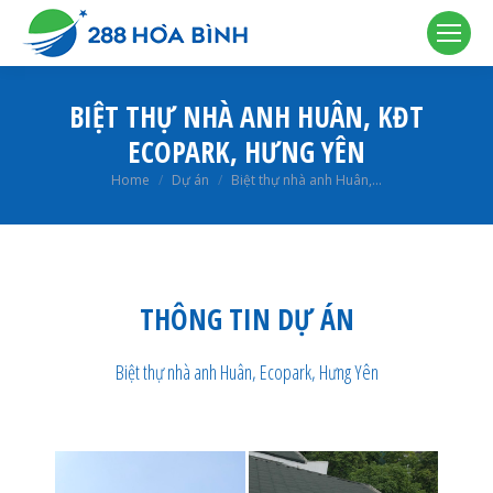
BIỆT THỰ NHÀ ANH HUÂN, KĐT
ECOPARK, HƯNG YÊN
You are here:
Home
Dự án
Biệt thự nhà anh Huân,…
THÔNG TIN DỰ ÁN
Biệt thự nhà anh Huân, Ecopark, Hưng Yên