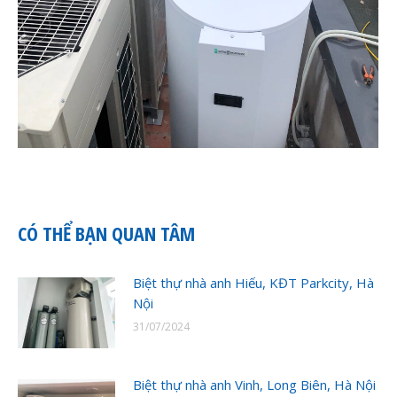
CÓ THỂ BẠN QUAN TÂM
Biệt thự nhà anh Hiếu, KĐT Parkcity, Hà
Nội
31/07/2024
Biệt thự nhà anh Vinh, Long Biên, Hà Nội