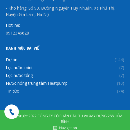
- Kho hàng: Số 93, Đường Nguyễn Huy Nhuận, Xã Phú Thị,
Huyện Gia Lâm, Hà Nội.
Hotline:
0912346628
DANH MỤC BÀI VIẾT
Dự án
(144)
Lọc nước mini
(7)
Lọc nước tổng
(7)
Nước nóng trung tâm Heatpump
(10)
Tin tức
(74)
© Copyright 2022 CÔNG TY CỔ PHẦN ĐẦU TƯ VÀ XÂY DỰNG 288 HÒA
BÌNH
Navigation