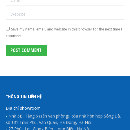
Website
Save my name, email, and website in this browser for the next time I
comment.
POST COMMENT
THÔNG TIN LIÊN HỆ
Địa chỉ showroom:
- Nhà 6B, Tầng 6 (sàn văn phòng), tòa nhà hỗn hợp Sông Đà,
số 131 Trần Phú, Văn Quán, Hà Đông, Hà Nội
- 27 Phúc Lợi, Giang Biên, Long Biên, Hà Nội.