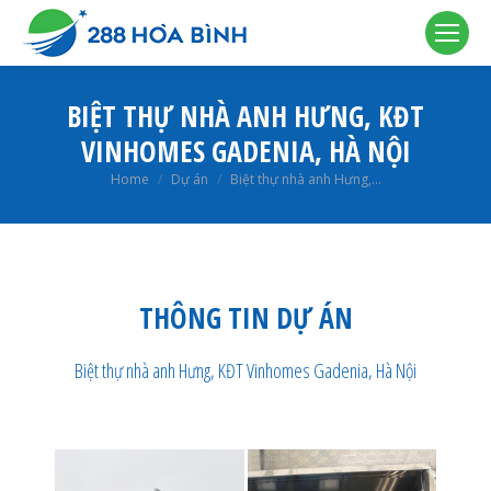
BIỆT THỰ NHÀ ANH HƯNG, KĐT
VINHOMES GADENIA, HÀ NỘI
You are here:
Home
Dự án
Biệt thự nhà anh Hưng,…
THÔNG TIN DỰ ÁN
Biệt thự nhà anh Hưng, KĐT Vinhomes Gadenia, Hà Nội