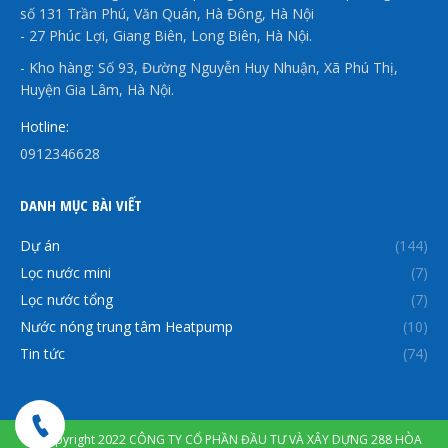
số 131 Trần Phú, Văn Quán, Hà Đông, Hà Nội
- 27 Phúc Lợi, Giang Biên, Long Biên, Hà Nội.
- Kho hàng: Số 93, Đường Nguyễn Huy Nhuận, Xã Phú Thị,
Huyện Gia Lâm, Hà Nội.
Hotline:
0912346628
DANH MỤC BÀI VIẾT
Dự án
(144)
Lọc nước mini
(7)
Lọc nước tổng
(7)
Nước nóng trung tâm Heatpump
(10)
Tin tức
(74)
© Copyright 2022 CÔNG TY CỔ PHẦN ĐẦU TƯ VÀ XÂY DỰNG 288 HÒA