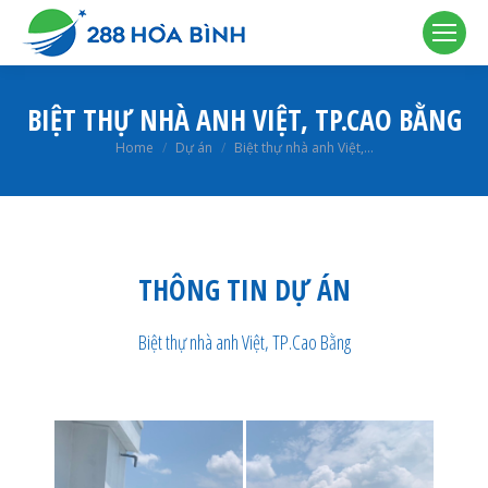
BIỆT THỰ NHÀ ANH VIỆT, TP.CAO BẰNG
You are here:
Home
Dự án
Biệt thự nhà anh Việt,…
THÔNG TIN DỰ ÁN
Biệt thự nhà anh Việt, TP.Cao Bằng