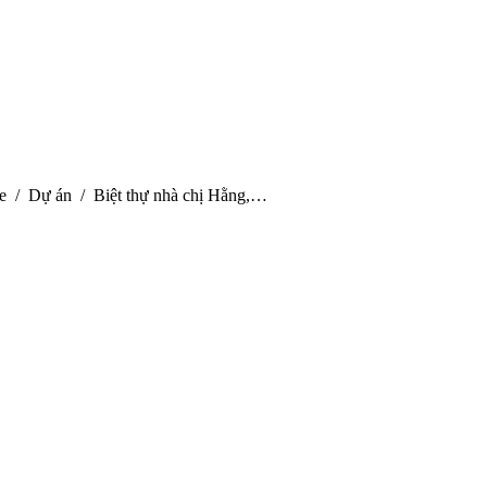
re here:
e
Dự án
Biệt thự nhà chị Hằng,…