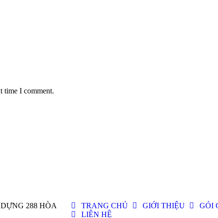
xt time I comment.
Y DỰNG 288 HÒA
TRANG CHỦ
GIỚI THIỆU
GÓI 
LIÊN HỆ