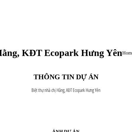
ị Hằng, KĐT Ecopark Hưng Yên
You a
Hom
THÔNG TIN DỰ ÁN
Biệt thự nhà chị Hằng, KĐT Ecopark Hưng Yên
ẢNH DỰ ÁN