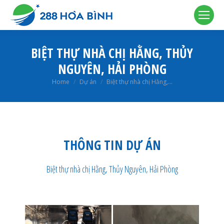
BIỆT THỰ NHÀ CHỊ HẰNG, THỦY
NGUYÊN, HẢI PHÒNG
You are here:
Home
Dự án
Biệt thự nhà chị Hằng,…
THÔNG TIN DỰ ÁN
Biệt thự nhà chị Hằng, Thủy Nguyên, Hải Phòng