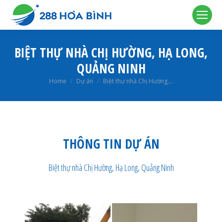
BIỆT THỰ NHÀ CHỊ HƯỜNG, HẠ LONG,
QUẢNG NINH
You are here:
Home
Dự án
Biệt thự nhà Chị Hường,…
THÔNG TIN DỰ ÁN
Biệt thự nhà Chị Hường, Hạ Long, Quảng Ninh