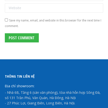
Website
Save my name, email, and website in this browser for the next time I
comment.
POST COMMENT
THÔNG TIN LIÊN HỆ
Địa chỉ showroom:
- Nhà 6B, Tầng 6 (sàn văn phòng), tòa nhà hỗn hợp Sông Đà,
số 131 Trần Phú, Văn Quán, Hà Đông, Hà Nội
- 27 Phúc Lợi, Giang Biên, Long Biên, Hà Nội.