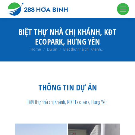
BIỆT THỰ NHÀ CHỊ KHÁNH, KĐT
ECOPARK, HƯNG YÊN
You are here:
Home
Dự án
Biệt thự nhà chị Khánh,…
THÔNG TIN DỰ ÁN
Biệt thự nhà chị Khánh, KĐT Ecopark, Hưng Yên