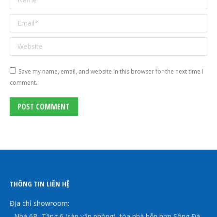
Email *
Website
Save my name, email, and website in this browser for the next time I
comment.
POST COMMENT
THÔNG TIN LIÊN HỆ
Địa chỉ showroom:
- Nhà 6B, Tầng 6 (sàn văn phòng), tòa nhà hỗn hợp Sông Đà,