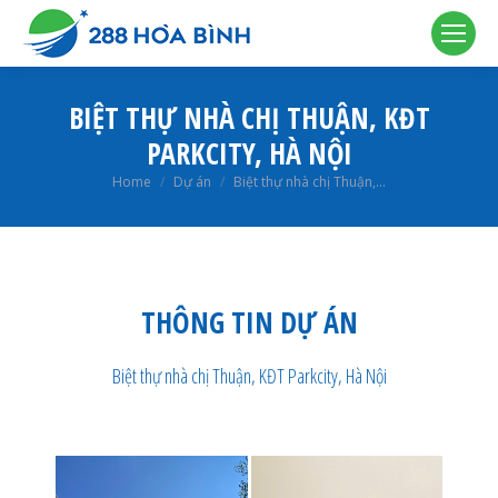
BIỆT THỰ NHÀ CHỊ THUẬN, KĐT
PARKCITY, HÀ NỘI
You are here:
Home
Dự án
Biệt thự nhà chị Thuận,…
THÔNG TIN DỰ ÁN
Biệt thự nhà chị Thuận, KĐT Parkcity, Hà Nội