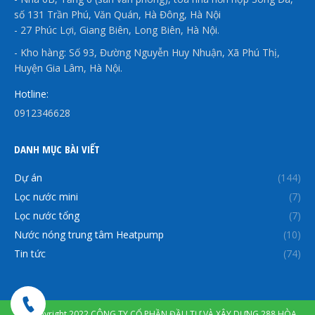
số 131 Trần Phú, Văn Quán, Hà Đông, Hà Nội
- 27 Phúc Lợi, Giang Biên, Long Biên, Hà Nội.
- Kho hàng: Số 93, Đường Nguyễn Huy Nhuận, Xã Phú Thị,
Huyện Gia Lâm, Hà Nội.
Hotline:
0912346628
DANH MỤC BÀI VIẾT
Dự án
(144)
Lọc nước mini
(7)
Lọc nước tổng
(7)
Nước nóng trung tâm Heatpump
(10)
Tin tức
(74)
© Copyright 2022 CÔNG TY CỔ PHẦN ĐẦU TƯ VÀ XÂY DỰNG 288 HÒA