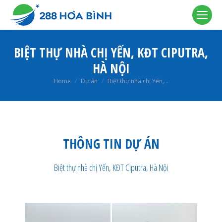
BIỆT THỰ NHÀ CHỊ YẾN, KĐT CIPUTRA,
HÀ NỘI
You are here:
Home
Dự án
Biệt thự nhà chị Yến,…
THÔNG TIN DỰ ÁN
Biệt thự nhà chị Yến, KĐT Ciputra, Hà Nội