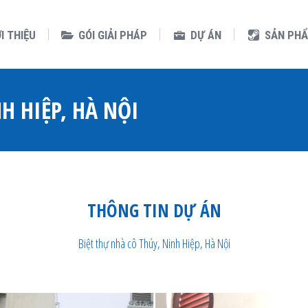
I GIẢI PHÁP
DỰ ÁN
SẢN PHẨM
ỚI THIỆU
GÓI GIẢI PHÁP
DỰ ÁN
SẢN PH
H HIỆP, HÀ NỘI
THÔNG TIN DỰ ÁN
Biệt thự nhà cô Thúy, Ninh Hiệp, Hà Nội