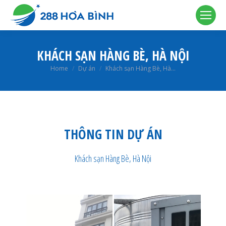
KHÁCH SẠN HÀNG BÈ, HÀ NỘI
You are here:
Home
Dự án
Khách sạn Hàng Bè, Hà…
THÔNG TIN DỰ ÁN
Khách sạn Hàng Bè, Hà Nội