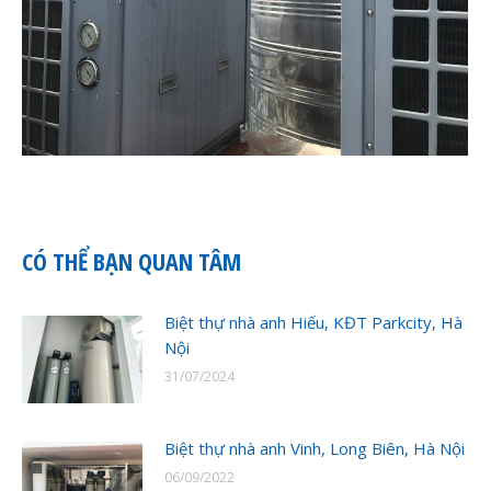
CÓ THỂ BẠN QUAN TÂM
Biệt thự nhà anh Hiếu, KĐT Parkcity, Hà
Nội
31/07/2024
Biệt thự nhà anh Vinh, Long Biên, Hà Nội
06/09/2022