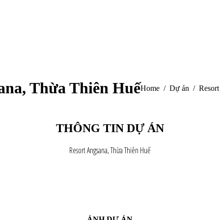
ana, Thừa Thiên Huế
You are here:
Home
Dự án
Resort
THÔNG TIN DỰ ÁN
Resort Angsana, Thừa Thiên Huế
ẢNH DỰ ÁN