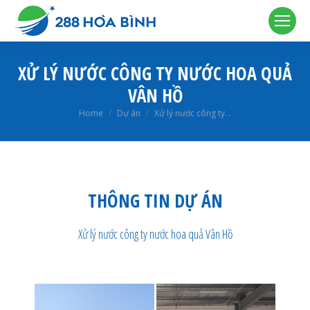
XỬ LÝ NƯỚC CÔNG TY NƯỚC HOA QUẢ
VÂN HỒ
You are here:
Home
Dự án
Xử lý nước công ty…
THÔNG TIN DỰ ÁN
Xử lý nước công ty nước hoa quả Vân Hồ